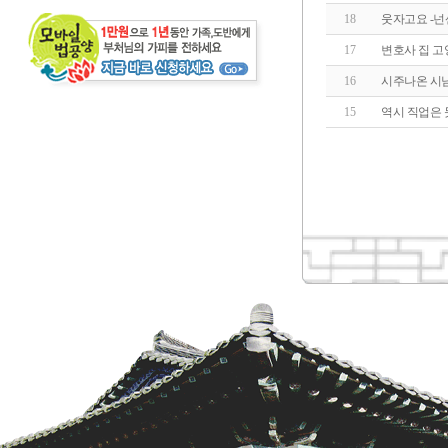
18
웃자고요 -
17
변호사 집 고
16
시주나온 시
15
역시 직업은 못