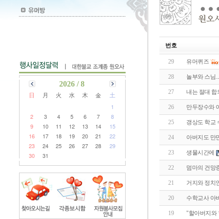
번호
29
유머퀴즈
28
놀부와 스님..
2026 / 8
27
내는 절대 합
日
月
火
水
木
金
土
1
26
만두장수와 
2
3
4
5
6
7
8
25
갱상도 학교 
9
10
11
12
13
14
15
16
17
18
19
20
21
22
24
아버지도 만
23
24
25
26
27
28
29
23
생물시간에
30
31
22
멈마의 건망
21
거지와 정치
20
수학교사 아
19
"할아버지와 