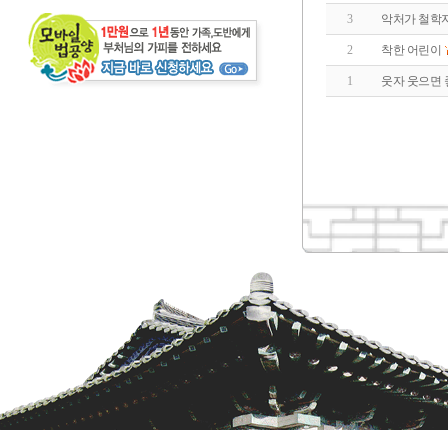
3
악처가 철학자
2
착한 어린이
1
웃자 웃으면 