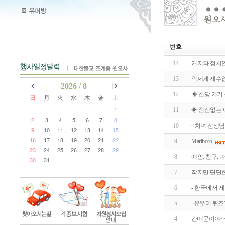
번호
14
거지와 정치
13
억세게 재수
2026 / 8
12
◈ 천당 가기 
日
月
火
水
木
金
土
1
11
◈ 정신없는 
2
3
4
5
6
7
8
10
<처녀 선생님
9
10
11
12
13
14
15
16
17
18
19
20
21
22
9
Marlboro
23
24
25
26
27
28
29
8
애인..친구..
30
31
7
작지만 단단한
6
- 한국에서 제
5
"유우머 퀴즈
4
간때문이야~