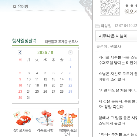
작성일 : 12-07-04 10:52
시주나온 시님이
글쓴이 :
원오사
2026 / 8
거리로 시주를 나온 스
日
月
火
水
木
金
土
수퍼모델 뺨치는 미인이
1
2
3
4
5
6
7
8
스님은 자신도 모르게 
9
10
11
12
13
14
15
이렇게 소리쳤다
16
17
18
19
20
21
22
"저런 미인은 처음이야...
23
24
25
26
27
28
29
30
31
저 검은 눈동자, 풍만한 
오~정말 죽인다
옆에서 그 말을 들은 사
스님에게 물었다
" 아니~ 부처를 모시는