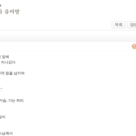
님 앞에
 지나갔다
꼴깍 침을 삼키며
"
가슴, 가는 허리
람이
 스님께서