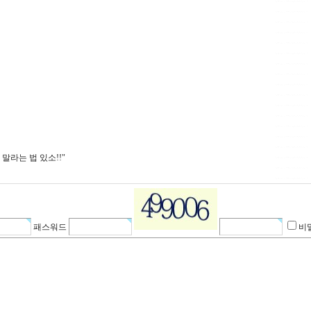
말라는 법 있소!!"
패스워드
비